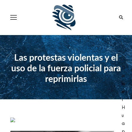
Las protestas violentas y el
uso de la fuerza policial para
D
a
reprimirlas
ni
e
l
H
u
a
p