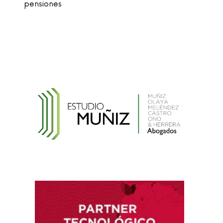
Ley que cambia el nombre de la unidad
monetaria de Nuevo Sol a Sol
Reglamento de la Ley N° 30024, que crea el
Registro Nacional de Historias Clínicas
Electrónicas
Reglamento de Contratación de Terceros
Supervisores del INDECOPI
Ley que protege a la madre trabajadora