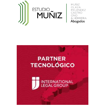
Reglamento de la Ley N° 30024, que crea el
Registro Nacional de Historias Clínicas
Electrónicas
Reglamento de Contratación de Terceros
Supervisores del INDECOPI
Ley que protege a la madre trabajadora
contra el despido arbitrario
Ley que modifica el TUO de la Ley del Sistema
Privado de AFPs