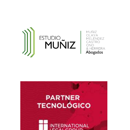
Ley que cambia el nombre de la unidad
monetaria de Nuevo Sol a Sol
Reglamento de la Ley N° 30024, que crea el
Registro Nacional de Historias Clínicas
Electrónicas
Reglamento de Contratación de Terceros
Supervisores del INDECOPI
Ley que protege a la madre trabajadora
contra el despido arbitrario