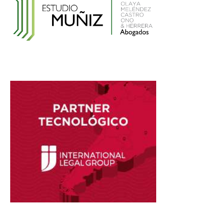
el Registro Nacional de Historias Clínicas
Electrónicas
Reglamento de Contratación de Terceros
Supervisores del INDECOPI
Ley que protege a la madre trabajadora
contra el despido arbitrario
Ley que modifica el TUO de la Ley del
Sistema Privado de AFPs