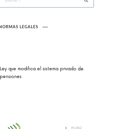
NORMAS LEGALES
Ley que modifica el sistema privado de
pensiones
Ley que cambia el nombre de la unidad
monetaria de Nuevo Sol a Sol
Reglamento de la Ley N° 30024, que crea