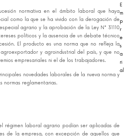
E
sucesión normativa en el ámbito laboral que haya
m
ocial como la que se ha vivido con la derogación de
p
especial agrario y la aprobación de la Ley N° 31110
r
intereses políticos y la ausencia de un debate técnico
e
cesión. El producto es una norma que no refleja la
s
 agroexportador y agroindustrial del país, y que no
a
gremios empresariales ni el de los trabajadores.
ri
al
rincipales novedades laborales de la nueva norma y
as normas reglamentarias.
del régimen laboral agrario podían ser aplicadas de
res de la empresa, con excepción de aquellos que