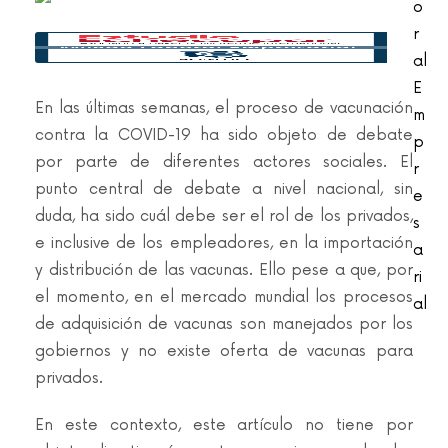
o
r
al
E
En las últimas semanas, el proceso de vacunación
m
contra la COVID-19 ha sido objeto de debate
p
por parte de diferentes actores sociales. El
r
punto central de debate a nivel nacional, sin
e
duda, ha sido cuál debe ser el rol de los privados,
s
e inclusive de los empleadores, en la importación
a
y distribución de las vacunas. Ello pese a que, por
ri
el momento, en el mercado mundial los procesos
al
de adquisición de vacunas son manejados por los
gobiernos y no existe oferta de vacunas para
privados.
En este contexto, este artículo no tiene por