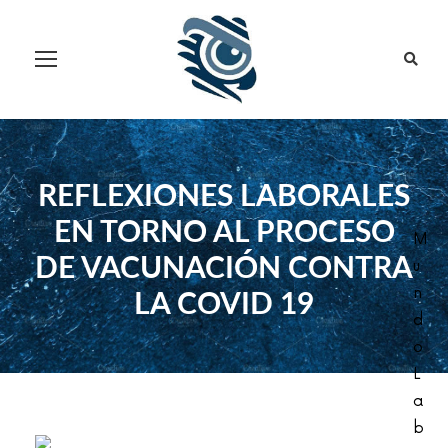
REFLEXIONES LABORALES
EN TORNO AL PROCESO
M
DE VACUNACIÓN CONTRA
u
n
LA COVID 19
d
o
L
a
b