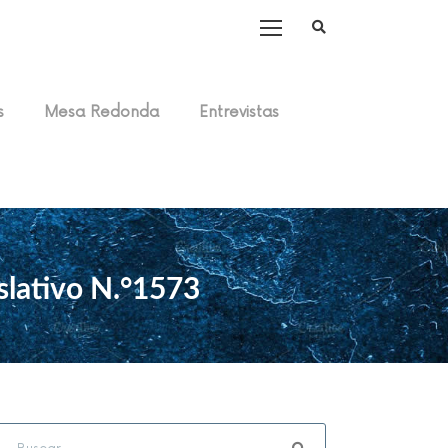
s
Mesa Redonda
Entrevistas
slativo N.°1573