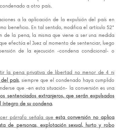
 condenado a otro país.
ciones a la aplicación de la expulsión del país en
beneficio. En tal sentido, modifica el artículo 52°
n de la pena, la misma que viene a ser una medida
 que efectúa el Juez al momento de sentenciar, luego
ensión de la ejecución -condena condicional- o
ir la pena privativa de libertad no menor de 4 ni
 del país
, siempre que el condenado haya cumplido
derse que -en esta situación- la conversión es una
los sentenciados extranjeros, que serán expulsados
el íntegro de su condena
.
tercer párrafo señala que
esta conversión no aplica
rata de personas
,
explotación sexual, hurto y robo