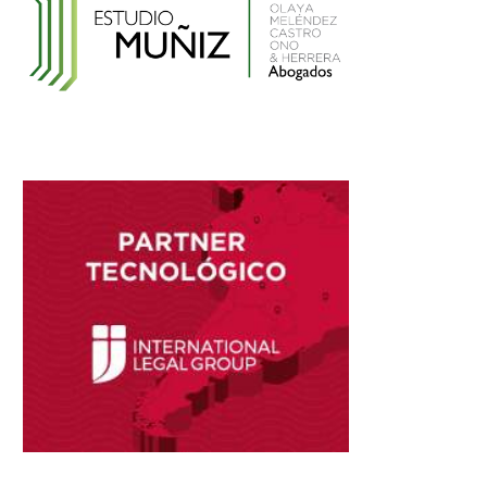
el Registro Nacional de Historias Clínicas
Electrónicas
Reglamento de Contratación de Terceros
Supervisores del INDECOPI
Ley que protege a la madre trabajadora
contra el despido arbitrario
Ley que modifica el TUO de la Ley del
Sistema Privado de AFPs