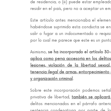
de residencia; o (iii) puede estar emplead
residir en el país, pero no a aceptar un 
Este artículo antes mencionaba el elemento
habiéndose suprimido esta conducta se e
salir o fugar a un indocumentado o requisi
por lo cual me parece que este es un punto
Asimismo,
se ha incorporado el artículo 3
aplica como pena accesoria en los delitos 
lesiones, violación de la libertad sexual
tenencia ilegal de armas, entorpecimiento a
y organización criminal
.
Sobre este incorporación podemos seña
privativa de libertad,
también se aplicará
delitos mencionados en el párrafo anterio
sentencia condenatoria por parte de lo