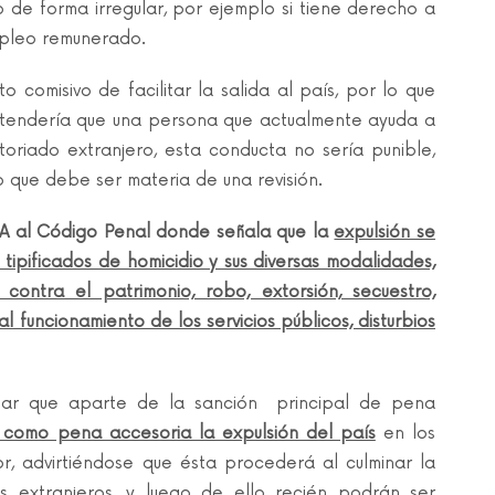
o de forma irregular, por ejemplo si tiene derecho a
empleo remunerado.
 comisivo de facilitar la salida al país, por lo que
ntendería que una persona que actualmente ayuda a
toriado extranjero, esta conducta no sería punible,
 que debe ser materia de una revisión.
0-A al Código Penal donde señala que la
expulsión se
tipificados de homicidio y sus diversas modalidades,
, contra el patrimonio, robo, extorsión, secuestro,
l funcionamiento de los servicios públicos, disturbios
lar que aparte de la sanción principal de pena
 como pena accesoria la expulsión del país
en los
r, advirtiéndose que ésta procederá al culminar la
s extranjeros, y luego de ello recién podrán ser