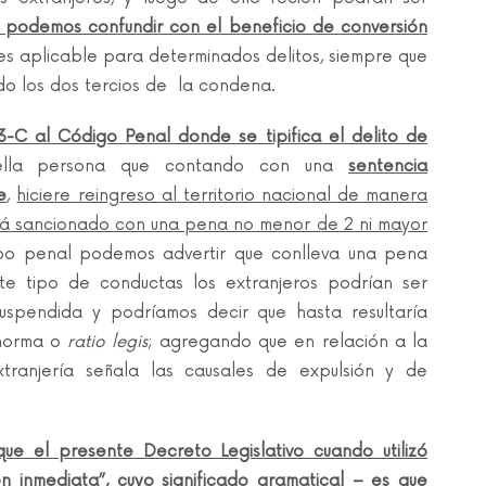
 podemos confundir con el beneficio de conversión
 es aplicable para determinados delitos, siempre que
do los dos tercios de la condena.
3-C al Código Penal donde se tipifica el delito de
ella persona que contando con una
sentencia
e
,
hiciere reingreso al territorio nacional de manera
será sancionado con una pena no menor de 2 ni mayor
ipo penal podemos advertir que conlleva una pena
te tipo de conductas los extranjeros podrían ser
spendida y podríamos decir que hasta resultaría
 norma o
ratio legis
; agregando que en relación a la
extranjería señala las causales de expulsión y de
ue el presente Decreto Legislativo cuando utilizó
ón inmediata”, cuyo significado gramatical – es que