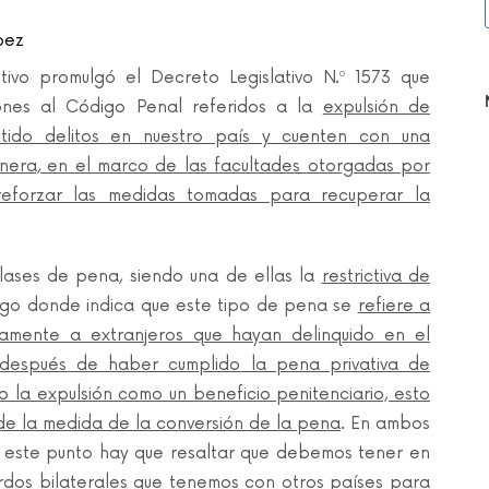
pez
ivo promulgó el Decreto Legislativo N.º 1573 que
ones al Código Penal referidos a la
expulsión de
tido delitos en nuestro país y cuenten con una
nera, en el marco de las facultades otorgadas por
reforzar las medidas tomadas para recuperar la
lases de pena, siendo una de ellas la
restrictiva de
código donde indica que este tipo de pena se
refiere a
icamente a extranjeros que hayan delinquido en el
i) después de haber cumplido la pena privativa de
o la expulsión como un beneficio penitenciario, esto
 de la medida de la conversión de la pena
. En ambos
e este punto hay que resaltar que debemos tener en
erdos bilaterales que tenemos con otros países para