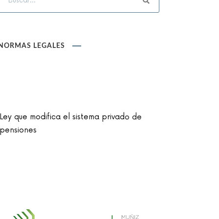
NORMAS LEGALES
Ley que modifica el sistema privado de
pensiones
Ley que cambia el nombre de la unidad
monetaria de Nuevo Sol a Sol
Reglamento de la Ley N° 30024, que crea