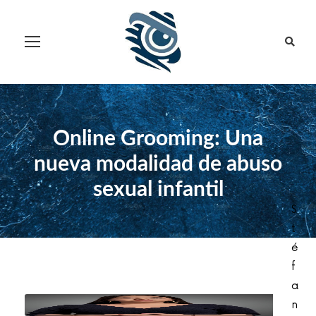
Online Grooming: Una
nueva modalidad de abuso
sexual infantil
S
t
é
f
a
n