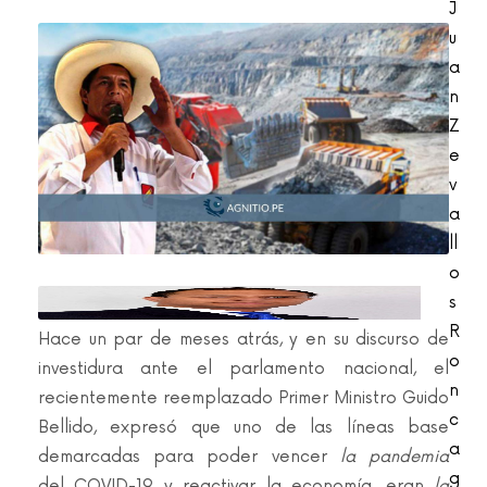
J
u
a
n
Z
e
v
a
ll
o
s
R
Hace un par de meses atrás, y en su discurso de
o
investidura ante el parlamento nacional, el
n
recientemente reemplazado Primer Ministro Guido
c
Bellido, expresó que uno de las líneas base
a
demarcadas para poder vencer
la pandemia
g
del COVID-19 y reactivar la economía, eran
la