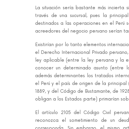
La situación sería bastante más incierta 
través de una sucursal, pues la principa
destinados a las operaciones en el Perú s
acreedores del negocio peruano serían ta
Existirían por lo tanto elementos internaci
el Derecho Internacional Privado peruano, 
ley aplicable (entre la ley peruana y la 
conocer un determinado asunto (entre la
además determinantes los tratados interna
el Perú y el país de origen de la principa
1889, y del Código de Bustamante, de 1928)
obligan a los Estados parte) primarían sobr
El artículo 2105 del Código Civil perua
reconozca el sometimiento de un deudo
corresponda. Sin embargo, el mismo art