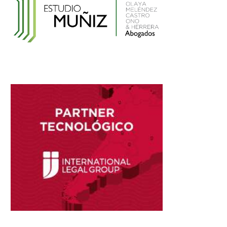
el Registro Nacional de Historias Clínicas
Electrónicas
Reglamento de Contratación de Terceros
Supervisores del INDECOPI
Ley que protege a la madre trabajadora
contra el despido arbitrario
Ley que modifica el TUO de la Ley del
Sistema Privado de AFPs