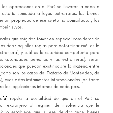
si las operaciones en el Perú se llevaran a cabo a
l estaría sometida a leyes extranjeras, los bienes
erían propiedad de ese sujeto no domiciliado, y los
mbién suyos.
onales que exigirían tomar en especial consideración
es decir aquellas reglas para determinar cuál es la
extranjera), y cuál es la autoridad competente para
s autoridades peruanas y las extranjeras). Serán
cionales que puedan existir sobre la materia entre
l (como son los casos del Tratado de Montevideo, de
, pues estos instrumentos internacionales (en tanto
e las legislaciones internas de cada país.
no
[3]
regula la posibilidad de que en el Perú se
r extranjero al régimen de insolvencia que le
ículo establece que, si ese deudor tiene bienes