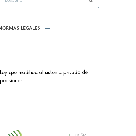
NORMAS LEGALES
Ley que modifica el sistema privado de
pensiones
Ley que cambia el nombre de la unidad
monetaria de Nuevo Sol a Sol
Reglamento de la Ley N° 30024, que crea