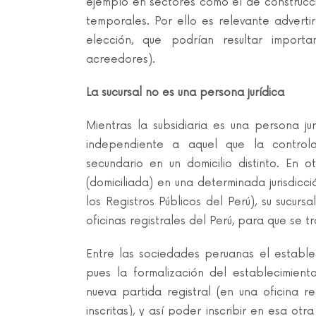
ejemplo en sectores como el de construcci
temporales. Por ello es relevante adverti
elección, que podrían resultar import
acreedores).
La sucursal no es una persona jurídica
Mientras la subsidiaria es una persona jur
independiente a aquel que la controla,
secundario en un domicilio distinto. En ot
(domiciliada) en una determinada jurisdicci
los Registros Públicos del Perú), su sucurs
oficinas registrales del Perú, para que se t
Entre las sociedades peruanas el establec
pues la formalización del establecimien
nueva partida registral (en una oficina re
inscritas), y así poder inscribir en esa ot