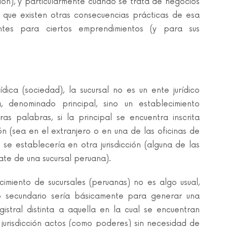
ón), y particularmente cuando se trata de negocios
r que existen otras consecuencias prácticas de esa
antes para ciertos emprendimientos (y para sus
ídica (sociedad), la sucursal no es un ente jurídico
 denominado principal, sino un establecimiento
ras palabras, si la principal se encuentra inscrita
ón (sea en el extranjero o en una de las oficinas de
al se establecería en otra jurisdicción (alguna de las
rate de una sucursal peruana).
imiento de sucursales (peruanas) no es algo usual,
to secundario sería básicamente para generar una
gistral distinta a aquella en la cual se encuentran
ra jurisdicción actos (como poderes) sin necesidad de