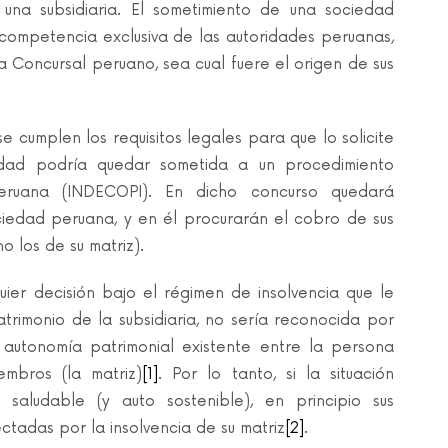
una subsidiaria. El sometimiento de una sociedad
competencia exclusiva de las autoridades peruanas,
a Concursal peruano, sea cual fuere el origen de sus
 se cumplen los requisitos legales para que lo solicite
edad podría quedar sometida a un procedimiento
eruana (INDECOPI). En dicho concurso quedará
iedad peruana, y en él procurarán el cobro de sus
 los de su matriz).
uier decisión bajo el régimen de insolvencia que le
trimonio de la subsidiaria, no sería reconocida por
 autonomía patrimonial existente entre la persona
iembros (la matriz)
[1]
. Por lo tanto, si la situación
 saludable (y auto sostenible), en principio sus
tadas por la insolvencia de su matriz
[2]
.