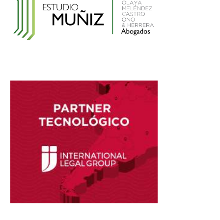
el Registro Nacional de Historias Clínicas
Electrónicas
Reglamento de Contratación de Terceros
Supervisores del INDECOPI
Ley que protege a la madre trabajadora
contra el despido arbitrario
Ley que modifica el TUO de la Ley del
Sistema Privado de AFPs