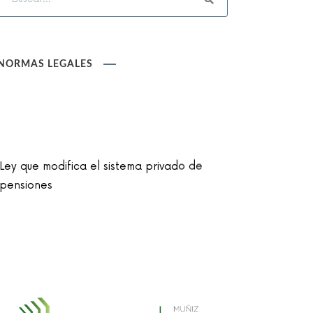
NORMAS LEGALES
Ley que modifica el sistema privado de
pensiones
Ley que cambia el nombre de la unidad
monetaria de Nuevo Sol a Sol
Reglamento de la Ley N° 30024, que crea