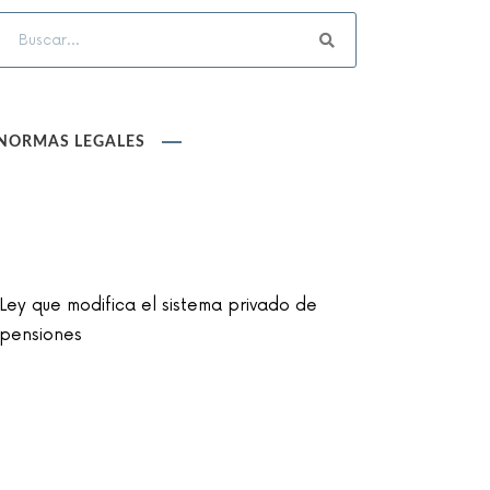
NORMAS LEGALES
Ley que modifica el sistema privado de
pensiones
Ley que cambia el nombre de la unidad
monetaria de Nuevo Sol a Sol