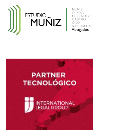
Reglamento de la Ley N° 30024, que crea
el Registro Nacional de Historias Clínicas
Electrónicas
Reglamento de Contratación de Terceros
Supervisores del INDECOPI
Ley que protege a la madre trabajadora
contra el despido arbitrario
Ley que modifica el TUO de la Ley del
Sistema Privado de AFPs