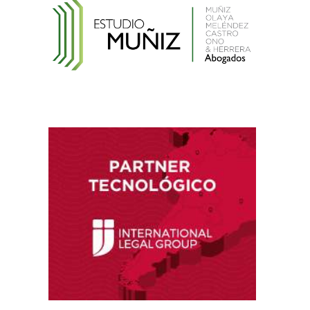
Reglamento de la Ley N° 30024, que crea el
Registro Nacional de Historias Clínicas
Electrónicas
Reglamento de Contratación de Terceros
Supervisores del INDECOPI
Ley que protege a la madre trabajadora
contra el despido arbitrario
Ley que modifica el TUO de la Ley del Sistema
Privado de AFPs