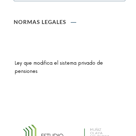
NORMAS LEGALES
Ley que modifica el sistema privado de
pensiones
Ley que cambia el nombre de la unidad
monetaria de Nuevo Sol a Sol
Reglamento de la Ley N° 30024, que crea el
Registro Nacional de Historias Clínicas