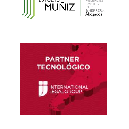
Electrónicas
Reglamento de Contratación de Terceros
Supervisores del INDECOPI
Ley que protege a la madre trabajadora
contra el despido arbitrario
Ley que modifica el TUO de la Ley del Sistema
Privado de AFPs
Ley que modifica la Ley General de Sociedades