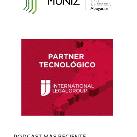
Electrónicas
Reglamento de Contratación de Terceros
Supervisores del INDECOPI
Ley que protege a la madre trabajadora
contra el despido arbitrario
Ley que modifica el TUO de la Ley del Sistema
Privado de AFPs
Ley que modifica la Ley General de Sociedades